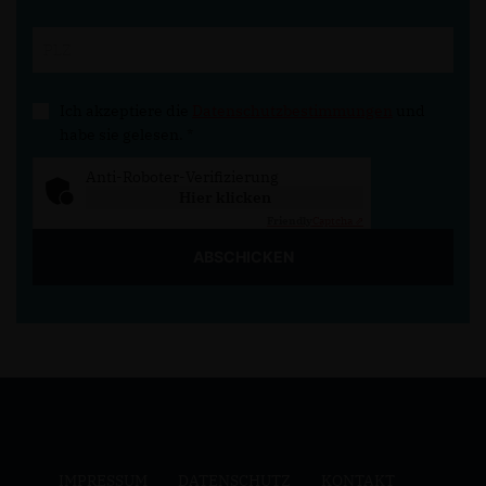
Ich akzeptiere die
Datenschutzbestimmungen
und
habe sie gelesen.
*
Anti-Roboter-Verifizierung
Hier klicken
Friendly
Captcha ⇗
ABSCHICKEN
IMPRESSUM
DATENSCHUTZ
KONTAKT