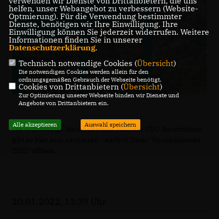
verwenden wir Dienste von Drittanbietern, die uns
helfen, unser Webangebot zu verbessern (Website-
Optmierung). Für die Verwendung bestimmter
Dienste, benötigen wir Ihre Einwilligung. Ihre
Einwilligung können Sie jederzeit widerrufen. Weitere
Informationen finden Sie in unserer
Datenschutzerklärung
.
Technisch notwendige Cookies (
Übersicht
)
Die notwendigen Cookies werden allein für den
ordnungsgemäßen Gebrauch der Webseite benötigt.
Cookies von Drittanbietern (
Übersicht
)
Zur Optimierung unserer Webseite binden wir Dienste und
Angebote von Drittanbietern ein.
Alle akzeptieren
Auswahl speichern
Die vollständige Haushaltsrede 2022 der CDU-Ratsfraktion
gibt es hier
zum nachlesen - einfach Datei "Haushaltsrede
2022" öffnen.
20.01.2022, 13:39 Uhr