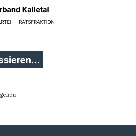
band Kalletal
ARTEI
RATSFRAKTION
sieren...
n gehen